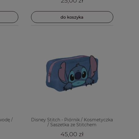
25,00 zł
do koszyka
wodę /
Disney Stitch - Piórnik / Kosmetyczka
/ Saszetka ze Stitchem
45,00 zł