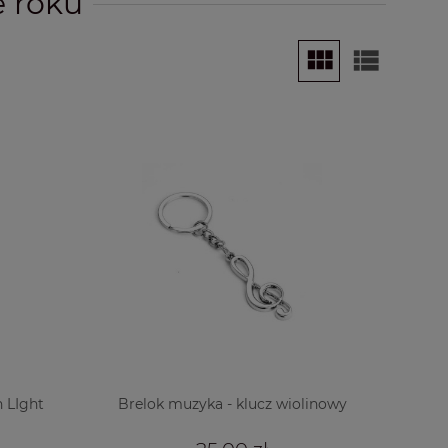
 roku
n LIght
Brelok muzyka - klucz wiolinowy