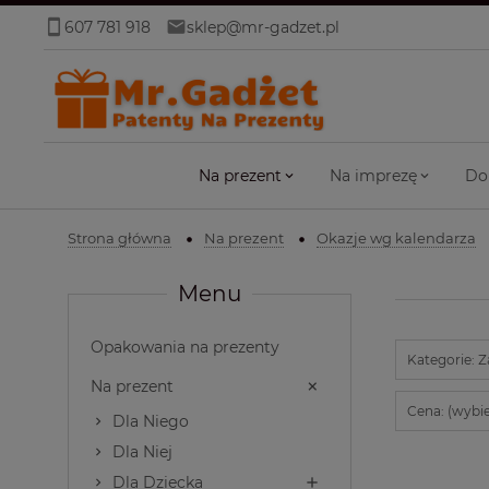
607 781 918
sklep@mr-gadzet.pl
Na prezent
Na imprezę
Do
Strona główna
Na prezent
Okazje wg kalendarza
Menu
Opakowania na prezenty
Kategorie: 
Na prezent
Cena: (wybie
Dla Niego
Dla Niej
Dla Dziecka