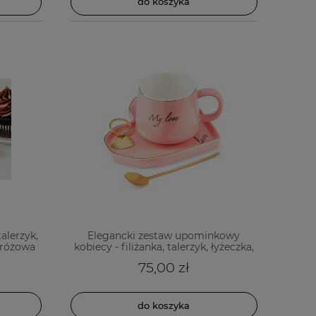
do koszyka
talerzyk,
Elegancki zestaw upominkowy
 różowa
kobiecy - filiżanka, talerzyk, łyżeczka,
brelok
75,00 zł
do koszyka