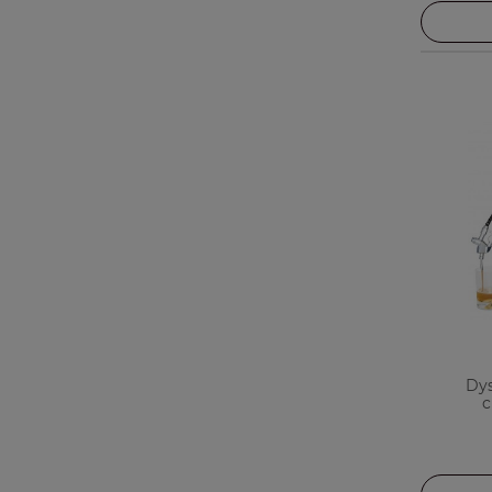
Dys
c