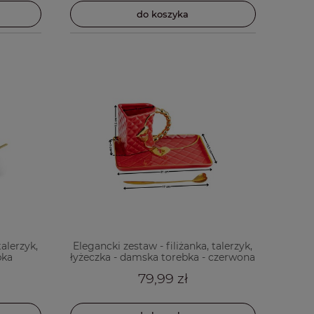
do koszyka
talerzyk,
Elegancki zestaw - filiżanka, talerzyk,
bka
łyżeczka - damska torebka - czerwona
79,99 zł