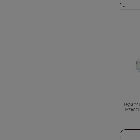
Elegancki
łyżecz