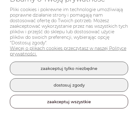
Skarpetki - IT Guru - Informatyk, programista,
specjalista od IT
Pliki cookies i pokrewne im technologie umożliwiają
poprawne działanie strony i pomagają nam
32,00 zł
dostosować ofertę do Twoich potrzeb. Możesz
zaakceptować wykorzystanie przez nas wszystkich tych
plików i przejść do sklepu lub dostosować użycie
do koszyka
plików do swoich preferencji, wybierając opcję
"Dostosuj zgody".
Więcej o plikach cookies przeczytasz w naszej Polityce
prywatności.
zaakceptuj tylko niezbędne
dostosuj zgody
zaakceptuj wszystkie