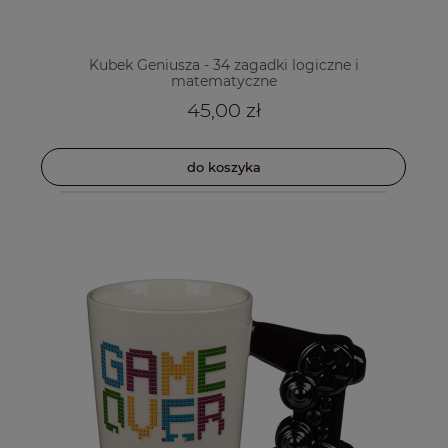
Kubek Geniusza - 34 zagadki logiczne i
matematyczne
45,00 zł
do koszyka