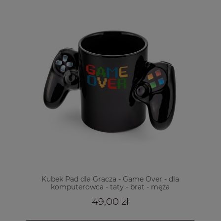
Kubek Pad dla Gracza - Game Over - dla
komputerowca - taty - brat - męża
49,00 zł