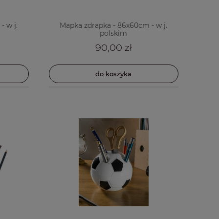
 w j.
Mapka zdrapka - 86x60cm - w j.
polskim
90,00 zł
do koszyka