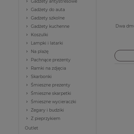
Gadżety antystresowe
Gadżety do auta
Gadzety szkolne
Dwa dmu
Gadżety kuchenne
Koszulki
Lampki i latarki
Na plażę
Pachnące prezenty
Ramki na zdjęcia
Skarbonki
Śmieszne prezenty
Śmieszne skarpetki
Śmieszne wycieraczki
Zegary i budziki
Z pieprzykiem
Outlet