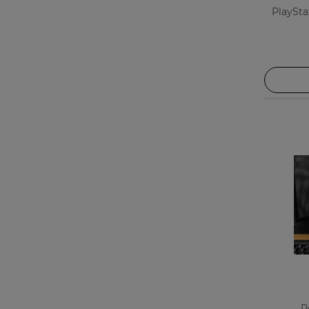
PlaySta
P