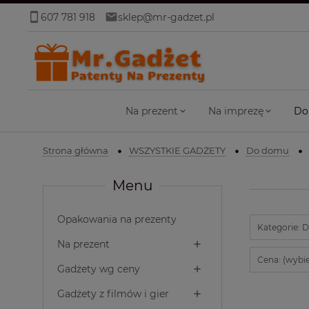
607 781 918
sklep@mr-gadzet.pl
Na prezent
Na imprezę
Do
Strona główna
WSZYSTKIE GADŻETY
Do domu
Menu
Opakowania na prezenty
Kategorie: 
Na prezent
Cena: (wybie
Gadżety wg ceny
Gadżety z filmów i gier