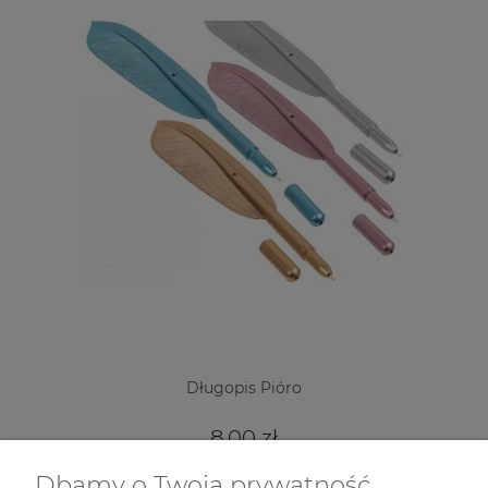
Długopis Pióro
8,00 zł
Dbamy o Twoją prywatność