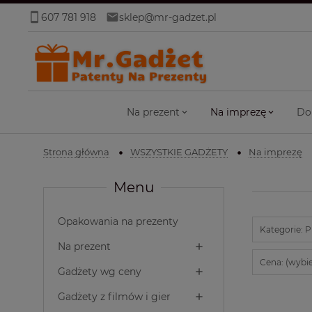
607 781 918
sklep@mr-gadzet.pl
Na prezent
Na imprezę
Do
Strona główna
WSZYSTKIE GADŻETY
Na imprezę
Menu
Opakowania na prezenty
Kategorie: Pr
Na prezent
Cena: (wybie
Gadżety wg ceny
Gadżety z filmów i gier