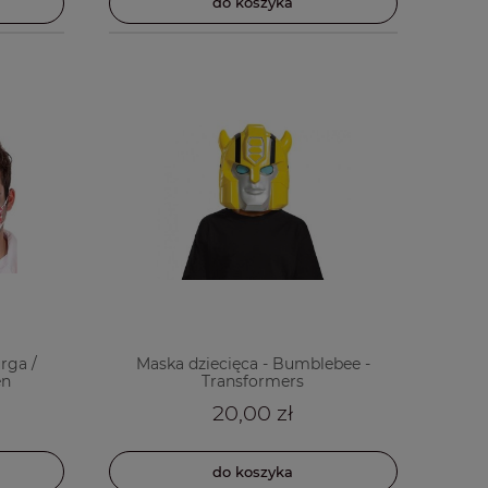
do koszyka
rga /
Maska dziecięca - Bumblebee -
en
Transformers
20,00 zł
do koszyka