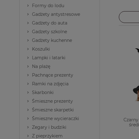
Formy do lodu
Gadżety antystresowe
Gadżety do auta
Gadzety szkolne
Gadżety kuchenne
Koszulki
Lampki i latarki
Na plażę
Pachnące prezenty
Ramki na zdjęcia
Skarbonki
Śmieszne prezenty
Śmieszne skarpetki
Śmieszne wycieraczki
Czarny
śred
Zegary i budziki
Z pieprzykiem