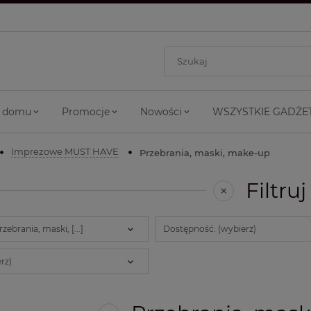
 domu
Promocje
Nowości
WSZYSTKIE GADŻE
Imprezowe MUST HAVE
Przebrania, maski, make-up
Filtruj
zebrania, maski, [...]
Dostępność: (wybierz)
rz)