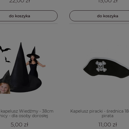
22,00 zł
15,00 zł
do koszyka
do koszyka
 kapelusz Wiedźmy - 38cm
Kapelusz piracki - średnica 1
nicy - dla osoby dorosłej
pirata
5,00 zł
11,00 zł