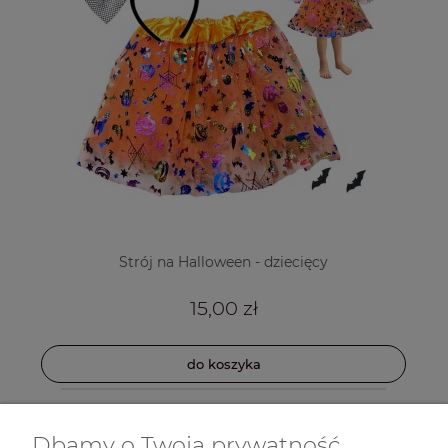
Strój na Halloween - dziecięcy
15,00 zł
do koszyka
Dbamy o Twoją prywatność