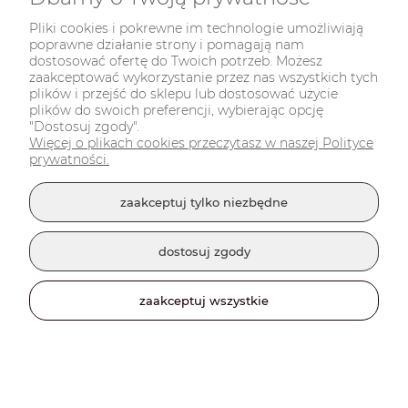
Pliki cookies i pokrewne im technologie umożliwiają
poprawne działanie strony i pomagają nam
dostosować ofertę do Twoich potrzeb. Możesz
zaakceptować wykorzystanie przez nas wszystkich tych
plików i przejść do sklepu lub dostosować użycie
plików do swoich preferencji, wybierając opcję
"Dostosuj zgody".
Więcej o plikach cookies przeczytasz w naszej Polityce
prywatności.
zaakceptuj tylko niezbędne
dostosuj zgody
zaakceptuj wszystkie
Strój Nietoperza - dziecięcy
15,00 zł