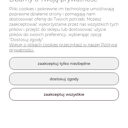
Pliki cookies i pokrewne im technologie umożliwiają
poprawne działanie strony i pomagają nam
dostosować ofertę do Twoich potrzeb. Możesz
zaakceptować wykorzystanie przez nas wszystkich tych
plików i przejść do sklepu lub dostosować użycie
plików do swoich preferencji, wybierając opcję
Zestaw Miłośnika Whisky - Who Cares
"Dostosuj zgody".
Więcej o plikach cookies przeczytasz w naszej Polityce
132,00 zł
prywatności.
zaakceptuj tylko niezbędne
do koszyka
dostosuj zgody
zaakceptuj wszystkie