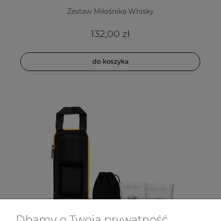
Zestaw Miłośnika Whisky
132,00 zł
do koszyka
Dbamy o Twoją prywatność