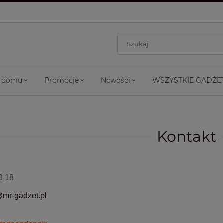
 domu
Promocje
Nowości
WSZYSTKIE GADŻE
Kontakt
19 18
mr-gadzet.pl