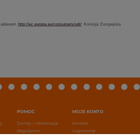
od adresem
http://ec.europa.eu/consumers/odr/
Komisja Europejska
POMOC
MOJE KONTO
y
Zwroty i reklamacje
Kontakt
Regulamin
Logowanie
Polityka prywatności
Ustawienia konta