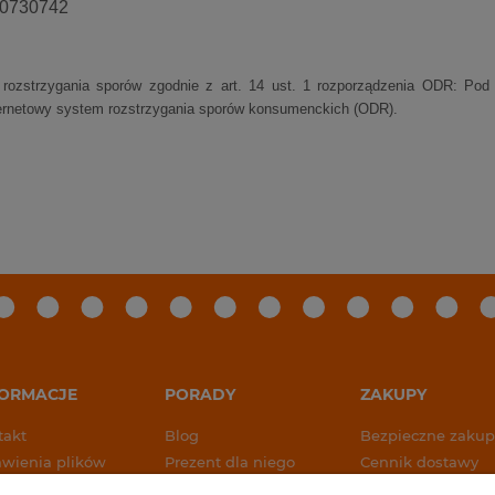
0730742
. rozstrzygania sporów zgodnie z art. 14 ust. 1 rozporządzenia ODR: P
ternetowy system rozstrzygania sporów konsumenckich (ODR).
FORMACJE
PORADY
ZAKUPY
takt
Blog
Bezpieczne zakup
awienia plików
Prezent dla niego
Cennik dostawy
kies
Prezent dla niej
Czas wysyłki