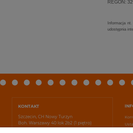
REGON:
32
Informacja nt
udostępnia in
IN
KONTAKT
Szczecin, CH Nowy Turzyn
Kon
Boh. Warszawy 40 lok 2b2 (1 piętro)
Ust
coo