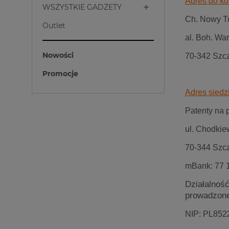
Adres do ko
WSZYSTKIE GADŻETY
Ch. Nowy Tu
Outlet
al. Boh. Wa
Nowości
70-342 Szc
Promocje
Adres siedzi
Patenty na
ul. Chodkie
70-344 Szc
mBank: 77 
Działalność
prowadzone
NIP: PL852