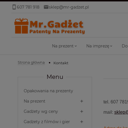
607 781 918
sklep@mr-gadzet.pl
Na prezent
Na imprezę
Do
Strona główna
Kontakt
Menu
Opakowania na prezenty
Na prezent
tel. 607 78
Gadżety wg ceny
mail:
sklep@
Gadżety z filmów i gier