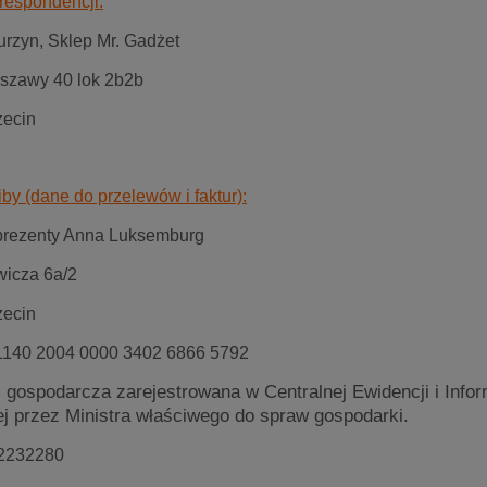
respondencji:
rzyn, Sklep Mr. Gadżet
rszawy 40 lok 2b2b
zecin
by (dane do przelewów i faktur):
 prezenty Anna Luksemburg
wicza 6a/2
zecin
1140 2004 0000 3402 6866 5792
 gospodarcza zarejestrowana w Centralnej Ewidencji i Infor
j przez Ministra właściwego do
spraw gospodarki.
2232280