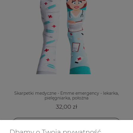
Skarpetki medyczne - Emme emergency - lekarka,
pielęgniarka, położna
32,00 zł
powiadom o dostępności
Dbamy o Twoją prywatność