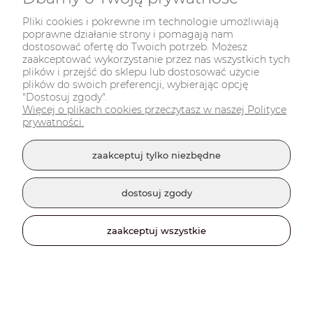
Pliki cookies i pokrewne im technologie umożliwiają
poprawne działanie strony i pomagają nam
dostosować ofertę do Twoich potrzeb. Możesz
zaakceptować wykorzystanie przez nas wszystkich tych
plików i przejść do sklepu lub dostosować użycie
plików do swoich preferencji, wybierając opcję
"Dostosuj zgody".
Więcej o plikach cookies przeczytasz w naszej Polityce
prywatności.
zaakceptuj tylko niezbędne
dostosuj zgody
zaakceptuj wszystkie
Sojowa świeczka zapachowa - ogórek