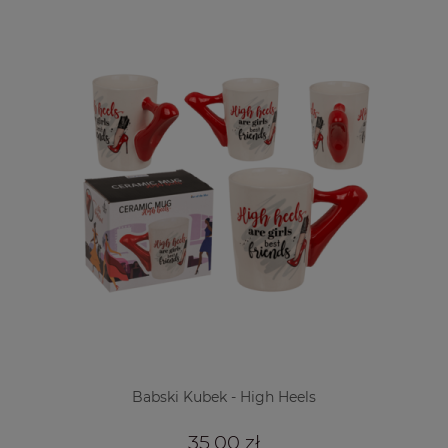
Babski Kubek - High Heels
35,00 zł