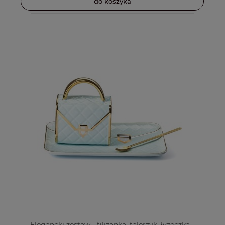
do koszyka
Elegancki zestaw - filiżanka, talerzyk, łyżeczka -