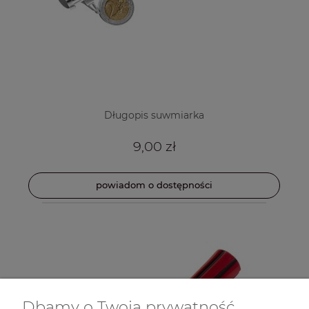
Długopis suwmiarka
9,00 zł
powiadom o dostępności
Dbamy o Twoją prywatność