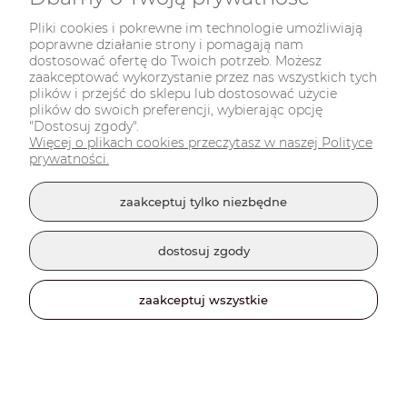
Pliki cookies i pokrewne im technologie umożliwiają
poprawne działanie strony i pomagają nam
dostosować ofertę do Twoich potrzeb. Możesz
zaakceptować wykorzystanie przez nas wszystkich tych
plików i przejść do sklepu lub dostosować użycie
plików do swoich preferencji, wybierając opcję
"Dostosuj zgody".
Więcej o plikach cookies przeczytasz w naszej Polityce
prywatności.
zaakceptuj tylko niezbędne
Długopis śrubokręt
dostosuj zgody
9,00 zł
zaakceptuj wszystkie
powiadom o dostępności