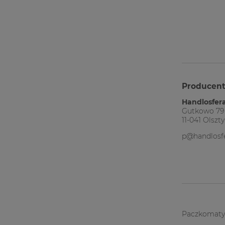
Producen
Handlosfera
Gutkowo 79
11-041 Olszt
p@handlosfe
Paczkomaty