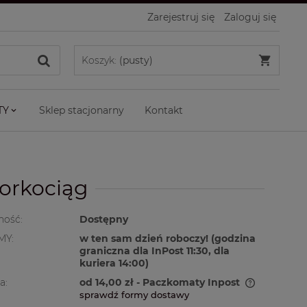
Zarejestruj się
Zaloguj się
Koszyk:
(pusty)
TY
Sklep stacjonarny
Kontakt
korkociąg
ność:
Dostępny
MY:
w ten sam dzień roboczy! (godzina
graniczna dla InPost 11:30, dla
kuriera 14:00)
a:
od 14,00 zł
- Paczkomaty Inpost
sprawdź formy dostawy