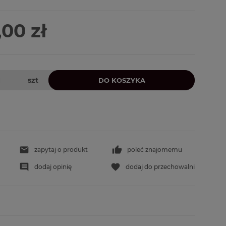
Cena nie zawiera ewentualnych
kosztów płatności
,00 zł
szt
DO KOSZYKA
zapytaj o produkt
poleć znajomemu
dodaj opinię
dodaj do przechowalni