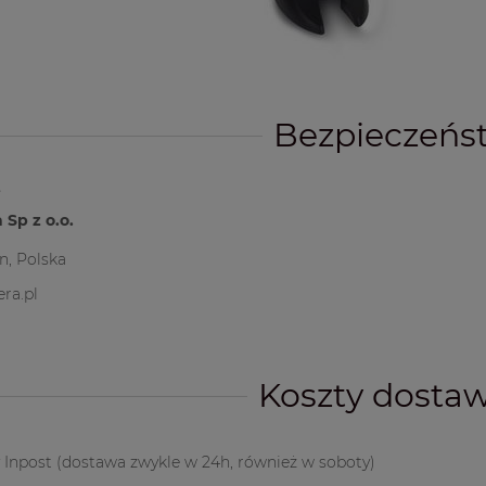
Bezpieczeńs
t
 Sp z o.o.
yn, Polska
ra.pl
Koszty dosta
 Inpost
(dostawa zwykle w 24h, również w soboty)