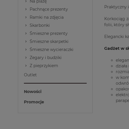
Na plażę
Praktyczny i
Pachnące prezenty
Ramki na zdjęcia
Korkociąg z
folii, który 
Skarbonki
Śmieszne prezenty
Elegancki k
Śmieszne skarpetki
Gadżet w sk
Śmieszne wycieraczki
Zegary i budziki
elegan
Z pieprzykiem
działa
rozmia
Outlet
w komp
odwrót.
opakow
Nowości
elektr
parape
Promocje