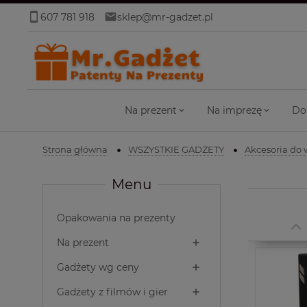
607 781 918
sklep@mr-gadzet.pl
Na prezent
Na imprezę
Do
Strona główna
WSZYSTKIE GADŻETY
Akcesoria do 
Menu
Opakowania na prezenty
Na prezent
Gadżety wg ceny
Gadżety z filmów i gier