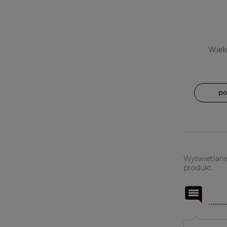
Wiel
po
Wyświetlane 
produkt.