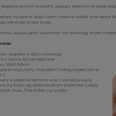
 elegancki pomysł na prezent, pasujący właściwie na każdą okazj
asilany na baterie, dzięki czemu otwarcie butelki wina będzie 
służy jednocześnie jako stojak.
artonik, wysoka jakość wykonania - ten korkociąg śmiało możes
rócie:
cki i wygodny w użyciu korkociąg
 na 4 baterie AA (nie załączone)
ry: 28x10,5x9cm
lecie nożyk, który może pełnić funkcję stojaka (lub na
..)
any w elegancki kartonik, wraz z instrukcją użycia
oniczny korkociąg będzie świetnym prezentem z okazji
tówki, ślubu, Dnia Kobiet czy urodzin