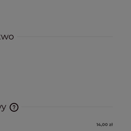
two
wy
Cena nie zawiera ewentualnych
14,00 zł
kosztów płatności