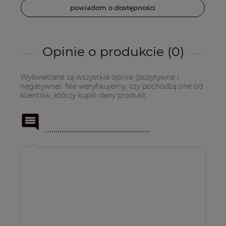
powiadom o dostępności
Opinie o produkcie (0)
Wyświetlane są wszystkie opinie (pozytywne i
negatywne). Nie weryfikujemy, czy pochodzą one od
klientów, którzy kupili dany produkt.
Imię
lub
pseudonim: