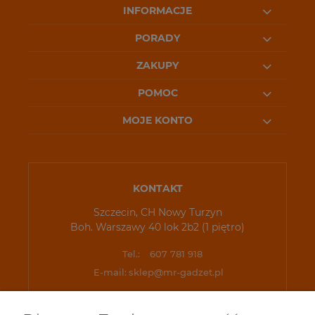
INFORMACJE
PORADY
ZAKUPY
POMOC
MOJE KONTO
KONTAKT
Szczecin, CH Nowy Turzyn
Boh. Warszawy 40 lok 2b2 (1 piętro)
Tel.:
607 781 918
E-mail:
sklep@mr-gadzet.pl