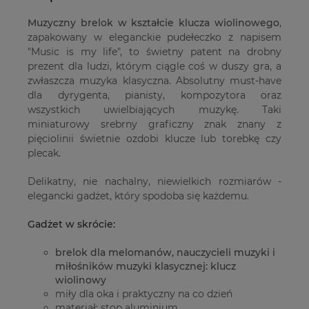
Muzyczny brelok w kształcie klucza wiolinowego
,
zapakowany w eleganckie pudełeczko z napisem
"Music is my life", to świetny patent na drobny
prezent dla ludzi, którym ciągle coś w duszy gra, a
zwłaszcza muzyka klasyczna. Absolutny must-have
dla dyrygenta, pianisty, kompozytora oraz
wszystkich uwielbiających muzykę. Taki
miniaturowy srebrny graficzny znak znany z
pięciolinii świetnie ozdobi klucze lub torebkę czy
plecak.
Delikatny, nie nachalny, niewielkich rozmiarów -
elegancki gadżet, który spodoba się każdemu.
Gadżet w skrócie:
brelok dla melomanów, nauczycieli muzyki i
miłośników muzyki klasycznej: klucz
wiolinowy
miły dla oka i praktyczny na co dzień
materiał: stop aluminium