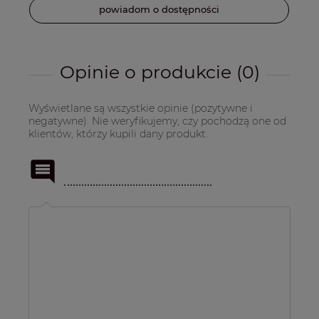
powiadom o dostępności
Opinie o produkcie (0)
Wyświetlane są wszystkie opinie (pozytywne i
negatywne). Nie weryfikujemy, czy pochodzą one od
klientów, którzy kupili dany produkt.
Imię
lub
pseudonim: