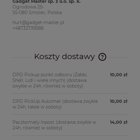
Gadget Master sp. z o.o. sp. k.
Ogrodowa 25i
55-080 Smolec, Polska
hurt@gadget-master.pl
+48732739386
Koszty dostawy
Cena nie zawier
kosztów płatnośc
DPD Pickup punkt odbioru (Żabki,
10,00 zł
Shell, Lidl i wiele innych)
(dostawa
zwykle w 24h, również w soboty)
DPD PickUp Automat
(dostawa zwykle
10,00 zł
w 24h, także w soboty)
Paczkomaty Inpost
(dostawa zwykle w
14,00 zł
24h, również w soboty)