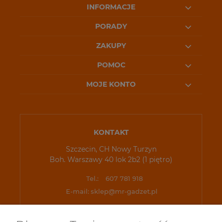
INFORMACJE
PORADY
ZAKUPY
POMOC
MOJE KONTO
KONTAKT
Szczecin, CH Nowy Turzyn
Boh. Warszawy 40 lok 2b2 (1 piętro)
Tel.:
607 781 918
E-mail:
sklep@mr-gadzet.pl