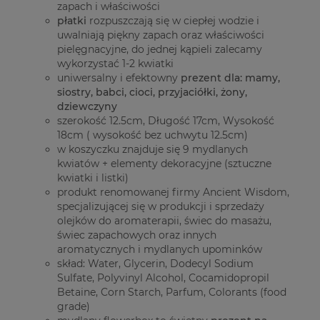
zapach i właściwości
płatki
rozpuszczają się w ciepłej wodzie i
uwalniają piękny zapach oraz właściwości
pielęgnacyjne, do jednej kąpieli zalecamy
wykorzystać 1-2 kwiatki
uniwersalny i efektowny
prezent dla: mamy,
siostry, babci, cioci, przyjaciółki, żony,
dziewczyny
szerokość 12.5cm, Długość 17cm, Wysokość
18cm ( wysokość bez uchwytu 12.5cm)
w koszyczku znajduje się 9 mydlanych
kwiatów + elementy dekoracyjne (sztuczne
kwiatki i listki)
produkt renomowanej firmy Ancient Wisdom,
specjalizującej się w produkcji i sprzedaży
olejków do aromaterapii, świec do masażu,
świec zapachowych oraz innych
aromatycznych i mydlanych upominków
skład: Water, Glycerin, Dodecyl Sodium
Sulfate, Polyvinyl Alcohol, Cocamidopropil
Betaine, Corn Starch, Parfum, Colorants (food
grade)