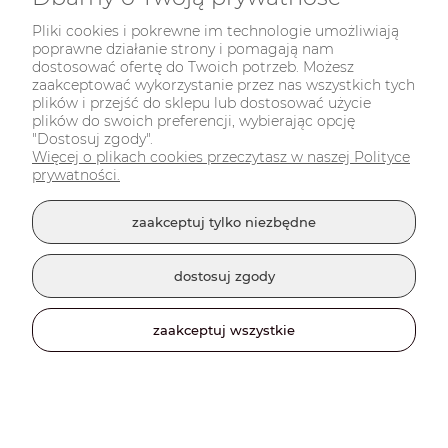
Pliki cookies i pokrewne im technologie umożliwiają
poprawne działanie strony i pomagają nam
dostosować ofertę do Twoich potrzeb. Możesz
zaakceptować wykorzystanie przez nas wszystkich tych
plików i przejść do sklepu lub dostosować użycie
plików do swoich preferencji, wybierając opcję
"Dostosuj zgody".
Więcej o plikach cookies przeczytasz w naszej Polityce
prywatności.
zaakceptuj tylko niezbędne
9,00 zł
powiadom o dostępności
dostosuj zgody
zaakceptuj wszystkie