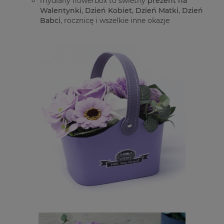
mydlany flowerbox to świetny
prezent na
Walentynki
,
Dzień Kobiet
,
Dzień Matki
,
Dzień
Babci
, rocznicę i wszelkie inne okazje