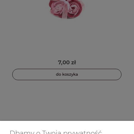
7,00 zł
do koszyka
Dbamy o Twoją prywatność