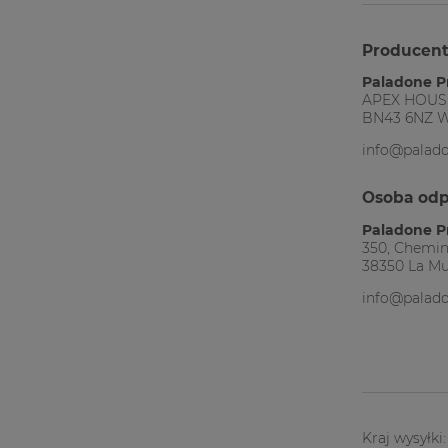
Producen
Paladone P
APEX HOUS
BN43 6NZ W
info@palad
Osoba odp
Paladone P
350, Chemin
38350 La Mu
info@palad
Kraj wysyłki: