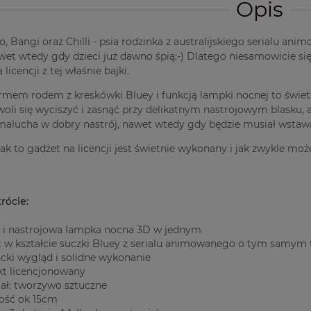
Opis
, Bangi oraz Chilli - psia rodzinka z australijskiego serialu an
wet wtedy gdy dzieci już dawno śpią;-) Dlatego niesamowicie s
licencji z tej właśnie bajki.
armem rodem z kreskówki Bluey i funkcją lampki nocnej to świe
oli się wyciszyć i zasnąć przy delikatnym nastrojowym blasku, 
alucha w dobry nastrój, nawet wtedy gdy będzie musiał wstawa
ak to gadżet na licencji jest świetnie wykonany i jak zwykle może
rócie:
 i nastrojowa lampka nocna 3D w jednym
 w kształcie suczki Bluey z serialu animowanego o tym samym 
cki wygląd i solidne wykonanie
kt licencjonowany
ał: tworzywo sztuczne
ość ok 15cm