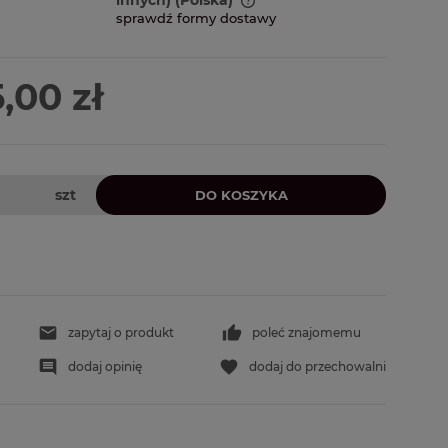
sprawdź formy dostawy
ena nie zawiera ewentualnych
sztów płatności
,00 zł
szt
DO KOSZYKA
zapytaj o produkt
poleć znajomemu
dodaj opinię
dodaj do przechowalni