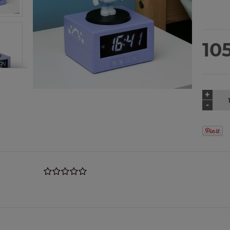
C
ko
105
+
-