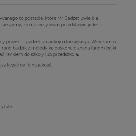
imowanego to postacie, które Mr Gadżet uwielbia
ię cieszymy, że możemy wam przedstawić jeden z
tny prezent i gadżet do pokoju dziecięcego. Wieczorem
a rano budzik z melodyjką doskonale znaną fanom bajki
ć rankiem do szkoły lub przedszkola.
sz liczyć na fajną jakość.
tytule