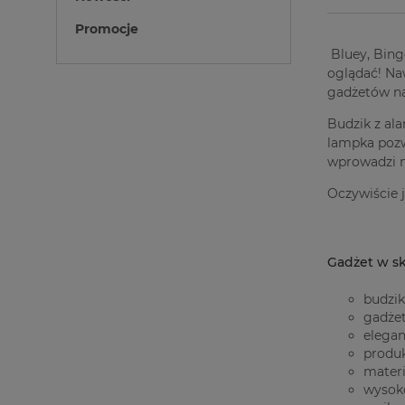
Promocje
Bluey, Bingo
oglądać! Na
gadżetów na 
Budzik z al
lampka pozw
wprowadzi m
Oczywiście j
Gadżet w sk
budzik
gadżet
elegan
produ
materi
wysok