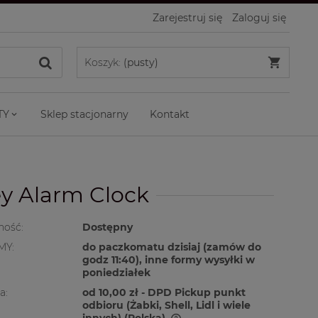
Zarejestruj się
Zaloguj się
Koszyk:
(pusty)
TY
Sklep stacjonarny
Kontakt
ey Alarm Clock
ność:
Dostępny
MY:
do paczkomatu dzisiaj (zamów do
godz 11:40), inne formy wysyłki w
poniedziałek
a:
od 10,00 zł
- DPD Pickup punkt
odbioru (Żabki, Shell, Lidl i wiele
innych)
(Polska)