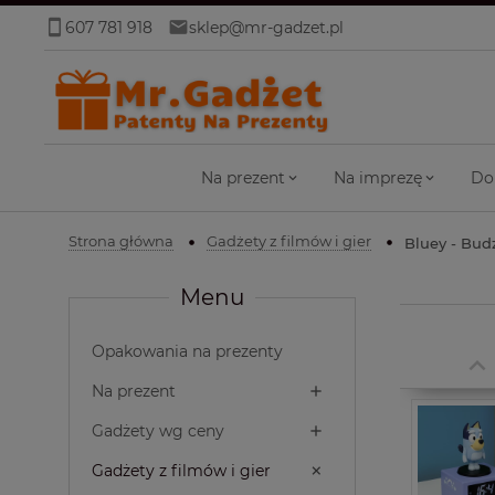
607 781 918
sklep@mr-gadzet.pl
Na prezent
Na imprezę
Do
Strona główna
Gadżety z filmów i gier
Bluey - Bud
Menu
Opakowania na prezenty
Na prezent
Gadżety wg ceny
Gadżety z filmów i gier