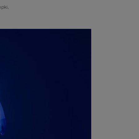
mpki,