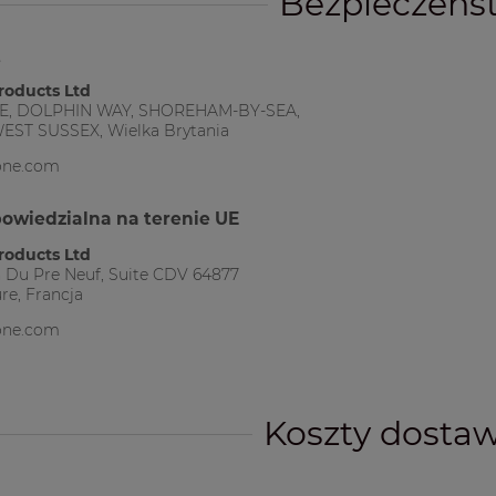
Bezpieczeńs
t
roducts Ltd
E, DOLPHIN WAY, SHOREHAM-BY-SEA,
EST SUSSEX, Wielka Brytania
one.com
owiedzialna na terenie UE
roducts Ltd
 Du Pre Neuf, Suite CDV 64877
re, Francja
one.com
Koszty dosta