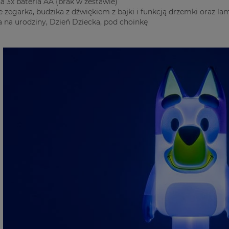
na 3x bateria AA (brak w zestawie)
e zegarka, budzika z dźwiękiem z bajki i funkcją drzemki oraz la
a na urodziny, Dzień Dziecka, pod choinkę