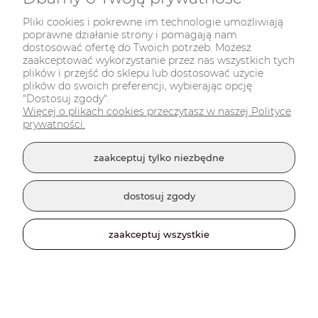
Pliki cookies i pokrewne im technologie umożliwiają
poprawne działanie strony i pomagają nam
dostosować ofertę do Twoich potrzeb. Możesz
zaakceptować wykorzystanie przez nas wszystkich tych
plików i przejść do sklepu lub dostosować użycie
plików do swoich preferencji, wybierając opcję
"Dostosuj zgody".
Więcej o plikach cookies przeczytasz w naszej Polityce
prywatności.
zaakceptuj tylko niezbędne
dostosuj zgody
Lampka E.T. Księżyc
zaakceptuj wszystkie
119,00 zł
powiadom o dostępności