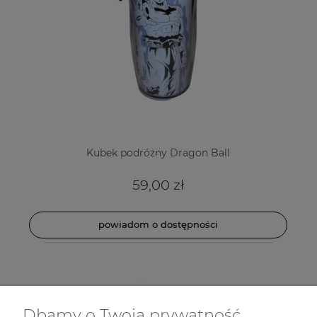
Kubek podróżny Dragon Ball
59,00 zł
powiadom o dostępności
Dbamy o Twoją prywatność