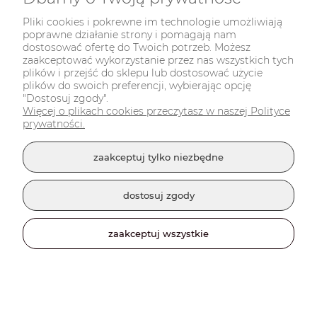
Pliki cookies i pokrewne im technologie umożliwiają
poprawne działanie strony i pomagają nam
dostosować ofertę do Twoich potrzeb. Możesz
zaakceptować wykorzystanie przez nas wszystkich tych
plików i przejść do sklepu lub dostosować użycie
plików do swoich preferencji, wybierając opcję
"Dostosuj zgody".
Więcej o plikach cookies przeczytasz w naszej Polityce
prywatności.
zaakceptuj tylko niezbędne
dostosuj zgody
zaakceptuj wszystkie
Star Wars - Kubek Baby Yoda + brelok