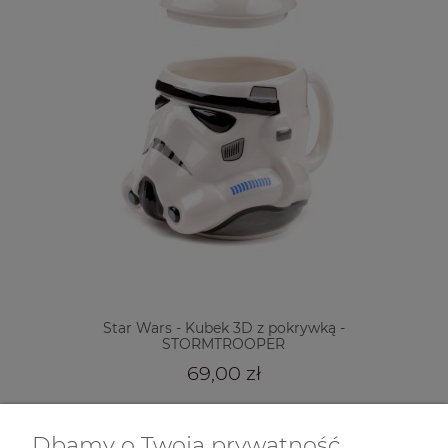
Star Wars - Kubek 3D z pokrywką -
STORMTROOPER
69,00 zł
powiadom o dostępności
Dbamy o Twoją prywatność