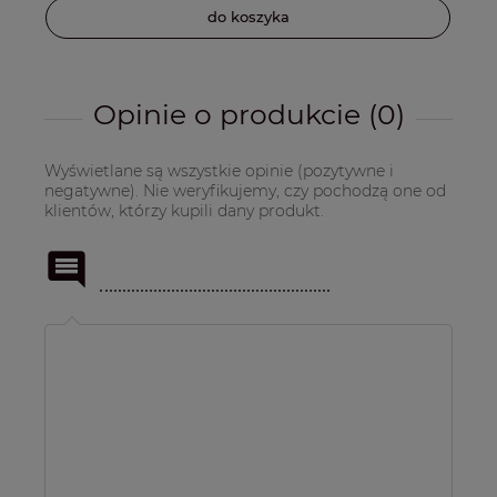
do koszyka
Opinie o produkcie (0)
Wyświetlane są wszystkie opinie (pozytywne i
negatywne). Nie weryfikujemy, czy pochodzą one od
klientów, którzy kupili dany produkt.
Imię
lub
pseudonim: