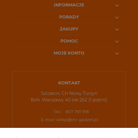
INFORMACJE
PORADY
ZAKUPY
POMOC
MOJE KONTO
KONTAKT
Szczecin, CH Nowy Turzyn
Boh. Warszawy 40 lok 2b2 (1 piętro)
Tel.:
607 781 918
E-mail:
sklep@mr-gadzet.pl