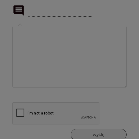
Imię
lub
pseudonim:
wyślij