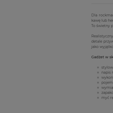
Dla rockman
kawę lub her
To świetny 
Realistyczn
detale przy
jako wyjątko
Gadżet w sk
stylow
napis 
wykon
pojem
wymiar
zapako
myć rę