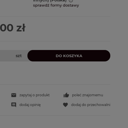
sprawdź formy dostawy
ena nie zawiera ewentualnych
sztów płatności
00 zł
szt
DO KOSZYKA
zapytaj o produkt
poleć znajomemu
dodaj opinię
dodaj do przechowalni