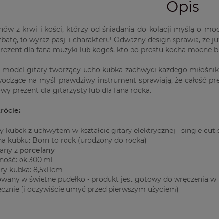
Opis
ów z krwi i kości, którzy od śniadania do kolacji myślą o mo
batę, to wyraz pasji i charakteru! Odważny design sprawia, że ju
prezent dla fana muzyki lub kogoś, kto po prostu kocha mocne b
y model gitary tworzący ucho kubka zachwyci każdego miłośnik
wodzące na myśl prawdziwy instrument sprawiają, że całość prez
wy prezent dla gitarzysty lub dla fana rocka.
rócie
:
y kubek z uchwytem w kształcie gitary elektrycznej - single cut 
na kubku: Born to rock (urodzony do rocka)
any z
porcelany
ność: ok.300 ml
y kubka: 8,5x11cm
wany w świetne pudełko - produkt jest gotowy do wręczenia w 
cznie (i oczywiście umyć przed pierwszym użyciem)