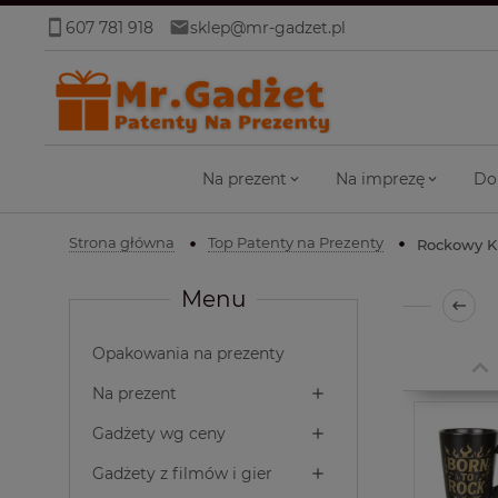
607 781 918
sklep@mr-gadzet.pl
Na prezent
Na imprezę
Do
Strona główna
Top Patenty na Prezenty
Rockowy Ku
Menu
Opakowania na prezenty
Na prezent
Gadżety wg ceny
Gadżety z filmów i gier