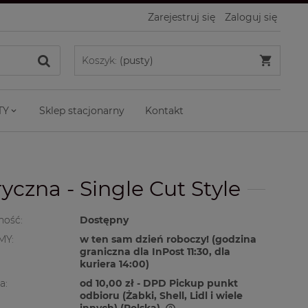
Zarejestruj się
Zaloguj się
Koszyk:
(pusty)
TY
Sklep stacjonarny
Kontakt
czna - Single Cut Style
ność:
Dostępny
MY:
w ten sam dzień roboczy! (godzina
graniczna dla InPost 11:30, dla
kuriera 14:00)
a:
od 10,00 zł
- DPD Pickup punkt
odbioru (Żabki, Shell, Lidl i wiele
innych)
(Polska)