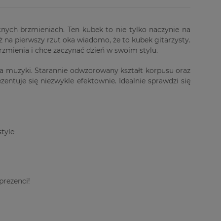
cnych brzmieniach. Ten kubek to nie tylko naczynie na
ż na pierwszy rzut oka wiadomo, że to kubek gitarzysty.
rzmienia i chce zaczynać dzień w swoim stylu.
a muzyki. Starannie odwzorowany kształt korpusu oraz
entuje się niezwykle efektownie. Idealnie sprawdzi się
style
prezenci!