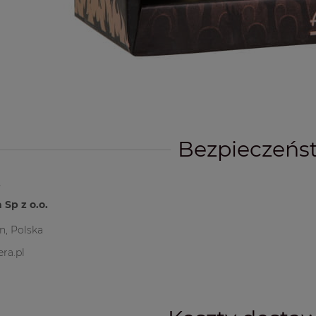
Bezpieczeńs
t
 Sp z o.o.
yn, Polska
ra.pl