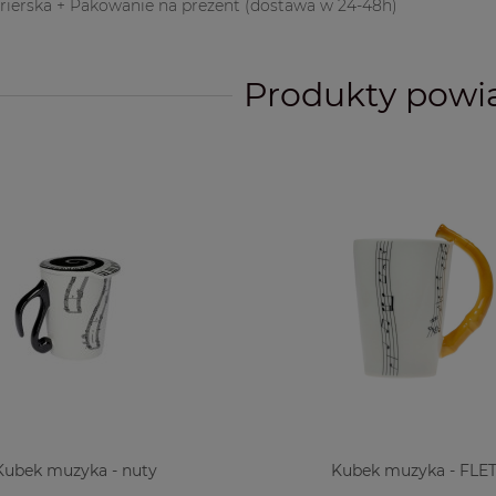
urierska + Pakowanie na prezent
(dostawa w 24-48h)
Produkty powi
Kubek muzyka - nuty
Kubek muzyka - FLE