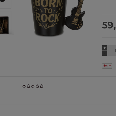
C
ko
59,
+
-