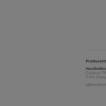
Producen
Handlosfera
Gutkowo 79
11-041 Olszt
p@handlosfe