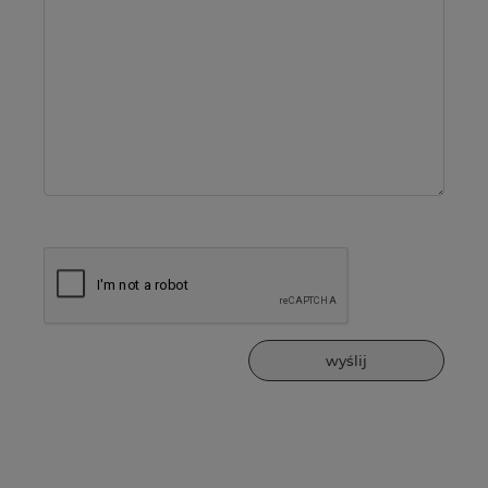
Imię
lub
pseudonim:
wyślij