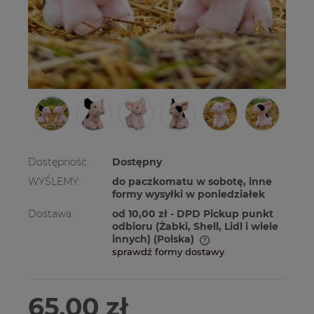
Dostępność:
Dostępny
WYŚLEMY:
do paczkomatu w sobotę, inne
formy wysyłki w poniedziałek
Dostawa:
od 10,00 zł
- DPD Pickup punkt
odbioru (Żabki, Shell, Lidl i wiele
innych)
(Polska)
sprawdź formy dostawy
Cena nie zawiera ewentualnych kosztów
płatności
65,00 zł