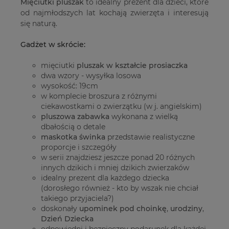
Mięciutki pluszak
to idealny prezent dla dzieci, które
od najmłodszych lat kochają zwierzęta i interesują
się naturą.
Gadżet w skrócie:
mięciutki
pluszak w kształcie prosiaczka
dwa wzory - wysyłka losowa
wysokość: 19cm
w komplecie broszura z różnymi
ciekawostkami o zwierzątku (w j. angielskim)
pluszowa zabawka
wykonana z wielką
dbałością o detale
maskotka świnka
przedstawie realistyczne
proporcje i szczegóły
w serii znajdziesz jeszcze ponad 20 różnych
innych dzikich i mniej dzikich zwierzaków
idealny prezent dla każdego dziecka
(dorosłego również - kto by wszak nie chciał
takiego przyjaciela?)
doskonały
upominek pod choinkę
,
urodziny
,
Dzień Dziecka
odpowiedni i bezpieczny podarunek dla każdej