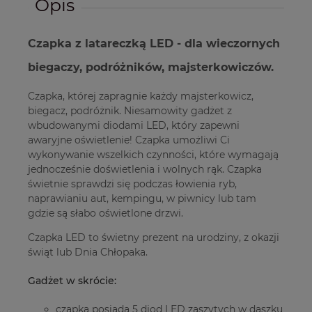
Opis
Czapka z latareczką LED - dla wieczornych
biegaczy, podróżników, majsterkowiczów.
Czapka, której zapragnie każdy majsterkowicz,
biegacz, podróżnik. Niesamowity gadżet z
wbudowanymi diodami LED, który zapewni
awaryjne oświetlenie! Czapka umożliwi Ci
wykonywanie wszelkich czynności, które wymagają
jednocześnie doświetlenia i wolnych rąk. Czapka
świetnie sprawdzi się podczas łowienia ryb,
naprawianiu aut, kempingu, w piwnicy lub tam
gdzie są słabo oświetlone drzwi.
Czapka LED to świetny prezent na urodziny, z okazji
świąt lub Dnia Chłopaka.
Gadżet w skrócie:
czapka posiada 5 diod LED zaszytych w daszku