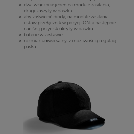
dwa włączniki: jeden na module zasilania,
drugi zaszyty w daszku
aby zaświecić diody, na module zasilania
ustaw przełącznik w pozycji ON, a następnie
naciśnij przycisk ukryty w daszku
baterie w zestawie
rozmiar uniwersalny, z możliwością regulacji
paska