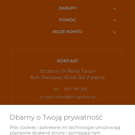
ZAKUPY
POMOC
MOJE KONTO
KONTAKT
Szczecin, CH Nowy Turzyn
Boh. Warszawy 40 lok 2b2 (1 piętro)
Tel.:
607 781 918
E-mail:
sklep@mr-gadzet.pl
Dbamy o Twoją prywatność
Pliki cookies i pokrewne im technologie umożliwiają
poprawne działanie strony i pomagają nam