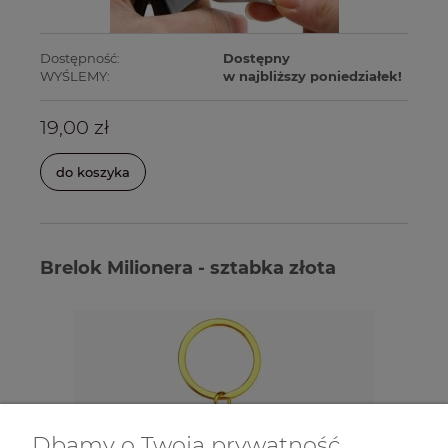
Dostępność:
Dostępny
WYŚLEMY:
w najbliższy poniedziałek!
19,00 zł
do koszyka
Brelok Milionera - sztabka złota
Dbamy o Twoją prywatność