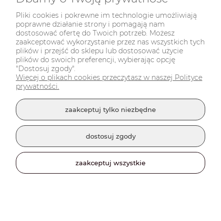
Pliki cookies i pokrewne im technologie umożliwiają
poprawne działanie strony i pomagają nam
dostosować ofertę do Twoich potrzeb. Możesz
zaakceptować wykorzystanie przez nas wszystkich tych
plików i przejść do sklepu lub dostosować użycie
plików do swoich preferencji, wybierając opcję
"Dostosuj zgody".
Więcej o plikach cookies przeczytasz w naszej Polityce
prywatności.
Dostępność:
Dostępny
WYŚLEMY:
w najbliższy poniedziałek!
zaakceptuj tylko niezbędne
10,00 zł
dostosuj zgody
do koszyka
zaakceptuj wszystkie
Brelok Motocykl